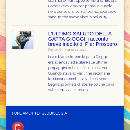
sua morte. Purtroppo sembra scritto ora.
Forse aveva visto per primo le nuvole
nere dense di disumanesimo, sopruso e
sangue che avevo visto io nel 2019,...
L’ULTIMO SALUTO DELLA
GATTA GIOGGI, racconto
breve inedito di Pier Prospero
Posted On Marzo 19, 2024
Lea e Marcello, con la gatta Gioggi,
erano andati ad abitare alle ultime
propaggini della città, su in collina.
Quando stavano via il fine settimana
lasciavano socchiusa la finestra del
bagno, provvista di sbarre poiché dava
sulla terrazza, in modo...
FONDAMENTI DI GEOBIOLOGIA