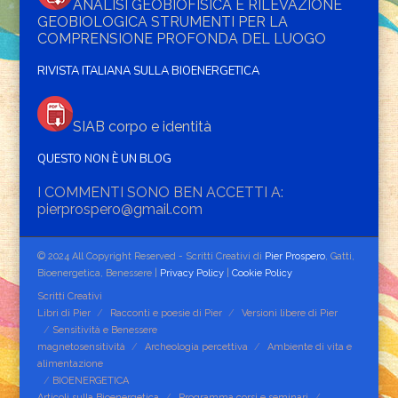
ANALISI GEOBIOFISICA E RILEVAZIONE
GEOBIOLOGICA STRUMENTI PER LA
COMPRENSIONE PROFONDA DEL LUOGO
RIVISTA ITALIANA SULLA BIOENERGETICA
SIAB corpo e identità
QUESTO NON È UN BLOG
I COMMENTI SONO BEN ACCETTI A:
pierprospero@gmail.com
© 2024 All Copyright Reserved - Scritti Creativi di
Pier Prospero
, Gatti,
Bioenergetica, Benessere |
Privacy Policy
|
Cookie Policy
Scritti Creativi
Libri di Pier
Racconti e poesie di Pier
Versioni libere di Pier
Sensitività e Benessere
magnetosensitività
Archeologia percettiva
Ambiente di vita e
alimentazione
BIOENERGETICA
Articoli sulla Bioenergetica
Programma corsi e seminari