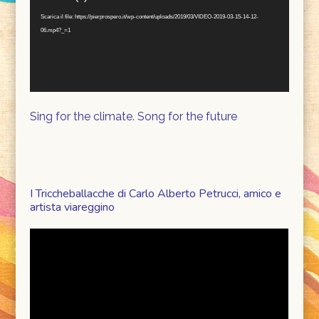
Scarica il file: https://pierprospero.it/wp-content/uploads/2019/03/VIDEO-2019-03-15-14-12-
06.mp4?_=1
Sing for the climate. Song for the future
I Triccheballacche di Carlo Alberto Petrucci, amico e
artista viareggino