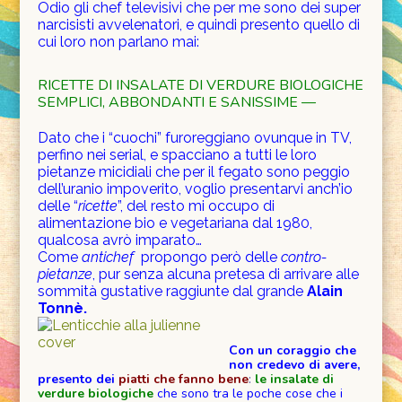
Odio gli chef televisivi che per me sono dei super
narcisisti avvelenatori, e quindi presento quello di
cui loro non parlano mai:
RICETTE DI
INSALATE DI VERDURE BIOLOGICHE
SEMPLICI, ABBONDANTI E SANISSIME —
Dato che i “cuochi” furoreggiano ovunque in TV,
perfino nei serial, e spacciano a tutti le loro
pietanze micidiali che per il fegato sono peggio
dell’uranio impoverito, voglio presentarvi anch’io
delle “
ricette
”, del resto mi occupo di
alimentazione bio e vegetariana dal 1980,
qualcosa avrò imparato…
Come
antichef
propongo però delle
contro-
pietanze
, pur senza alcuna pretesa di arrivare alle
sommità gustative raggiunte dal grande
Alain
Tonnè.
Con un coraggio che
non credevo di avere,
presento dei
piatti che
fanno bene
:
le insalate di
verdure biologiche
che sono tra le poche cose che i