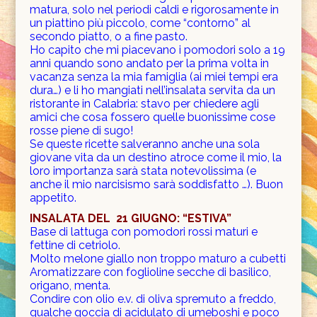
matura, solo nel periodi caldi e rigorosamente in
un piattino più piccolo, come “contorno” al
secondo piatto, o a fine pasto.
Ho capito che mi piacevano i pomodori solo a 19
anni quando sono andato per la prima volta in
vacanza senza la mia famiglia (ai miei tempi era
dura…) e li ho mangiati nell’insalata servita da un
ristorante in Calabria: stavo per chiedere agli
amici che cosa fossero quelle buonissime cose
rosse piene di sugo!
Se queste ricette salveranno anche una sola
giovane vita da un destino atroce come il mio, la
loro importanza sarà stata notevolissima (e
anche il mio narcisismo sarà soddisfatto …). Buon
appetito.
INSALATA DEL 21 GIUGNO: “ESTIVA”
Base di lattuga con pomodori rossi maturi e
fettine di cetriolo.
Molto melone giallo non troppo maturo a cubetti
Aromatizzare con foglioline secche di basilico,
origano, menta.
Condire con olio e.v. di oliva spremuto a freddo,
qualche goccia di acidulato di umeboshi e poco