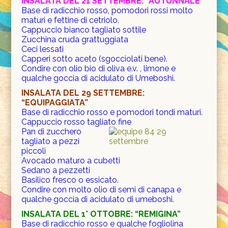
INSALATA DEL 21 SETTEMBRE: “AUTUNNALE”
Base di radicchio rosso, pomodori rossi molto
maturi e fettine di cetriolo.
Cappuccio bianco tagliato sottile
Zucchina cruda grattuggiata
Ceci lessati
Capperi sotto aceto (sgocciolati bene).
Condire con olio bio di oliva e.v. , limone e
qualche goccia di acidulato di Umeboshi.
INSALATA DEL 29 SETTEMBRE:
“EQUIPAGGIATA”
Base di radicchio rosso e pomodori tondi maturi.
Cappuccio rosso tagliato fine
Pan di zucchero
tagliato a pezzi
piccoli
Avocado maturo a cubetti
Sedano a pezzetti
Basilico fresco o essicato.
Condire con molto olio di semi di canapa e
qualche goccia di acidulato di umeboshi.
INSALATA DEL 1° OTTOBRE
: “REMIGINA”
Base di radicchio rosso e qualche fogliolina