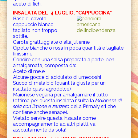
aceto di fichi.
INSALATA DEL
4 LUGLIO:
“CAPPUCCINA”
Base di c
avolo
cappuccio bianco
tagliato non troppo
sottile.
Carote grattuggiate o alla julienne
Cipolle bianche o rosa in poca quantità e tagliate
finissime
Condire con una salsa preparata a parte, ben
amalgamata, composta da:
Aceto di mele
Alcune gocce di acidulato di umeboshi
Succo di mela bio (quantità giusta per un
risultato quasi agrodolce)
Maionese vegana per amalgamare il tutto
(ottima per questa insalata risulta la
Maionese di
soia con limone e zenzero
della Primaly srl che
contiene anche senape).
Vietato servire questa insalata come
accompagnamento ad altri piatti, va
assolutamente da sola!