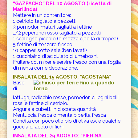
“GAZPACHO” DEL 10 AGOSTO (ricetta di
Marilinda)
Mettere in un contenitore:
1 cetriolo tagliato a pezzetti
3 pomodori maturi tagliati a fettine
1/2 peperone rosso tagliato a pezzetti
1 scalogno piccolo (o mezza cipolla di tropea)
5 fettine di zenzero fresco
10 capperi sotto sale (ben lavati)
1 cucchiaino di acidulato di umeboshi.
Frullare col mixer e servire fresco con una foglia
di menta come decorazione.
INSALATA DEL 15 AGOSTO: “AGOSTANA”
Base
di
lattuga, radicchio rosso, pomodori ciliegini belli
rossi e fettine di cetriolo.
Anguria a cubetti in discreta quantità
Mentuccia fresca o menta piperita fresca
Condita con poco olio bio di oliva e.v. e qualche
goccia di aceto di fichi.
INSALATA DEL 29 AGOSTO: “PIERINA”