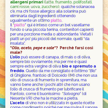
allergeni primari
(latte, frumento, polifosfati,
carni rosse, uova, zucchero),
qualche solanacea
c’è, ma chi fosse allergico alla solanina può
eliminarla dagli ingredienti ottenendo
ugualmente un ottimo
piatto
.
Il “
piatto
” qui è inteso come un bel vasellame
fondo o una piccola terrina, contenitori capienti
per una porzione media o abbondante. Vietati i
piatti un po’ più piccoli del normale, quelli “da
insalata”.
“
Olio, aceto, pepe e sale
“? Perchè farsi così
male?
L’olio
può essere di canapa, di mais o di oliva,
sempre bio ovviamente, ma per me è quasi
sempre extra vergine di oliva
bio e
spremuto a
freddo
.
Quello da me consigliato è l’ottimo “
Bio
”
di Ghiglione, frantoio di Dolcedo (IM) che non usa
olio di crusca di frumento in spremitura, ma
vanno bene anche i pochi altri che non usano
l’olio di crusca di frumento per lubrificare il
frantoio, come il buonissimo “
Salvagno
” (di
Nesente VR) che ha le macine a pietra.
L’aceto
di vino non è utilizzato in queste ricette
come condimento poiché per me rovina il sapore