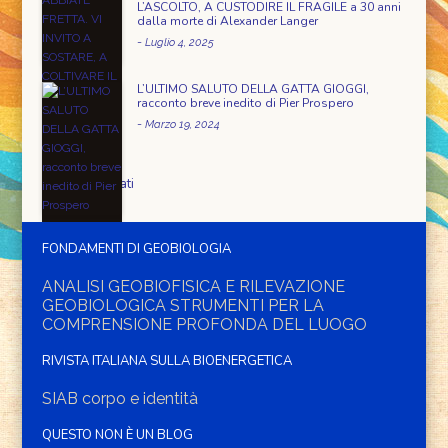
L’ASCOLTO, A CUSTODIRE IL FRAGILE a 30 anni
dalla morte di Alexander Langer
-
Luglio 4, 2025
L’ULTIMO SALUTO DELLA GATTA GIOGGI,
racconto breve inedito di Pier Prospero
-
Marzo 19, 2024
Eventi segnalati
FONDAMENTI DI GEOBIOLOGIA
ANALISI GEOBIOFISICA E RILEVAZIONE
GEOBIOLOGICA STRUMENTI PER LA
COMPRENSIONE PROFONDA DEL LUOGO
RIVISTA ITALIANA SULLA BIOENERGETICA
SIAB corpo e identità
QUESTO NON È UN BLOG