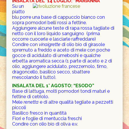
INSALATA DEL
14 LUGLIO: “MARIANNA”
Su un
piatto
blu porre una base di cappuccio bianco con
sopra pomodori belli rossi a fettine.
Aggiungere alcune teste di rapa rossa tagliate di
netto con il loro liquido sanguigno (prima
occorre cuocerle e lasciarle raffreddare)
Condire con
vinaigrette
di olio bio di girasole
spremuto a freddo e aceto di mele con poche
gocce di acidulato di umeboshi e qualche
erbetta aromatica secca (1 parte di aceto e 2 di
olio, aggiungere acidulato, prezzemolo, timo,
dragoncello, basilico secco, sbattere
mescolando il tutto).
INSALATA DEL 1° AGOSTO: “ESODO”
Base di lattuga, molti pomodori tondi maturi e
fettine di cetriolo.
Mele
renetta
e di altre qualità tegliate a pezzetti
piccoli
Basilico fresco in quantità
Fiori e foglie di mentuccia freschi
Condire con olio bio di oliva e.v.