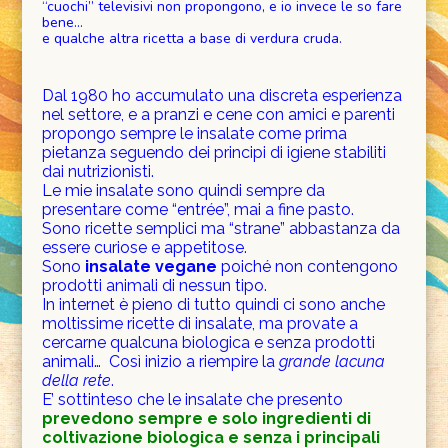
“cuochi” televisivi non propongono, e io invece le so fare
bene…
e qualche altra ricetta a base di verdura cruda.
Dal 1980 ho accumulato una discreta esperienza
nel settore, e a pranzi e cene con amici e parenti
propongo sempre le insalate come prima
pietanza seguendo dei principi di igiene stabiliti
dai nutrizionisti.
Le mie insalate sono quindi sempre da
presentare come “entrée”, mai a fine pasto.
Sono ricette semplici ma “strane” abbastanza da
essere curiose e appetitose.
Sono
insalate vegane
poiché non contengono
prodotti animali di nessun tipo.
In internet è pieno di tutto quindi ci sono anche
moltissime ricette di insalate, ma provate a
cercarne qualcuna biologica e senza prodotti
animali… Così inizio a riempire la
grande lacuna
della rete
.
E’ sottinteso che le insalate che presento
prevedono sempre e solo ingredienti di
coltivazione biologica e senza i principali