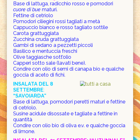
Base di lattuga, radicchio rosso e pomodori
cuore di bue
maturi.
Fettine di cetriolo
Pomodori ciliegini rossi tagliati a metà
Cappuccio bianco e rosso tagliato sottile
Carota grattuggiata
Zucchina cruda grattuggiata
Gambi di sedano a pezzetti piccoli
Basilico e mentuccia freschi
Olive taggiasche sott’olio
Capperi sotto sale (lavati bene).
Condire con olio di semi di canapa bio e qualche
goccia di aceto di fichi.
INSALATA DEL 8
SETTEMBRE
:
“SAVOIARDA”
Base di lattuga, pomodori peretti maturi e fettine
di cetriolo.
Susine acidule disossate e tagliate a fettine in
quantità
Condire con olio bio di oliva e.v. e qualche goccia
di limone.