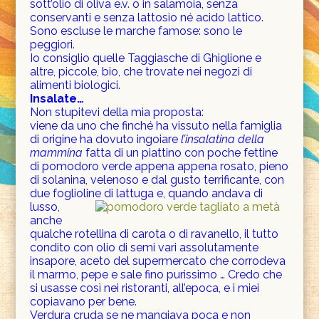
sott’olio di oliva e.v. o in salamoia, senza
conservanti e senza lattosio né acido lattico.
Sono escluse le marche famose: sono le
peggiori.
Io consiglio quelle Taggiasche di Ghiglione e
altre, piccole, bio, che trovate nei negozi di
alimenti biologici.
Insalate…
Non stupitevi della mia proposta:
viene da uno che finché ha vissuto nella famiglia
di origine ha dovuto ingoiare
l’insalatina della
mammina
fatta di un piattino con poche fettine
di pomodoro verde appena appena rosato, pieno
di solanina, velenoso e dal gusto terrificante, con
due foglioline di lattug
a e, quando andava di
lusso,
anche
qualche rotellina di carota o di ravanello, il tutto
condito con olio di semi vari assolutamente
insapore, aceto del supermercato che corrodeva
il marmo, pepe e sale fino purissimo … Credo che
si usasse così nei ristoranti, all’epoca, e i miei
copiavano per bene.
Verdura cruda se ne mangiava poca e non