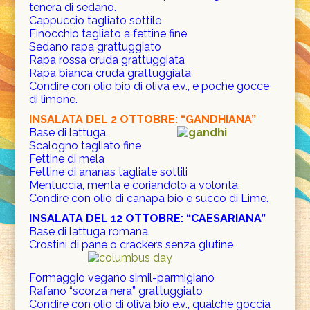
tenera di sedano.
Cappuccio tagliato sottile
Finocchio tagliato a fettine fine
Sedano rapa grattuggiato
Rapa rossa cruda grattuggiata
Rapa bianca cruda grattuggiata
Condire con olio bio di oliva e.v., e poche gocce
di limone.
INSALATA DEL 2 OTTOBRE
: “GANDHIANA”
Base di lattuga.
Scalogno tagliato fine
Fettine di mela
Fettine di ananas tagliate sottili
Mentuccia, menta e coriandolo
a volontà.
Condire con olio di canapa bio e succo di Lime.
INSALATA DEL 12 OTTOBRE: “CAESARIANA”
Base di lattuga romana.
Crostini di pane o crackers senza glutine
Formaggio vegano simil-parmigiano
Rafano “scorza nera” grattuggiato
Condire con olio di oliva bio e.v., qualche goccia