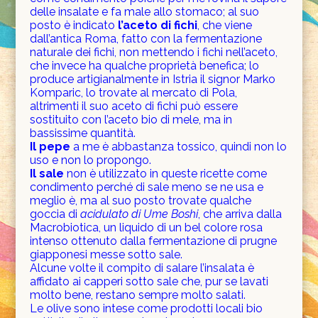
delle insalate e fa male allo stomaco; al suo
posto è indicato
l’aceto di fichi
, che viene
dall’antica Roma, fatto con la fermentazione
naturale dei fichi, non mettendo i fichi nell’aceto,
che invece ha qualche proprietà benefica; lo
produce artigianalmente in Istria il signor Marko
Komparic, lo trovate al mercato di Pola,
altrimenti il suo aceto di fichi può essere
sostituito con l’aceto bio di mele, ma in
bassissime quantità.
Il pepe
a me è abbastanza tossico, quindi non lo
uso e non lo propongo.
Il sale
non è utilizzato in queste ricette come
condimento perché di sale meno se ne usa e
meglio è, ma al suo posto trovate qualche
goccia di
acidulato di Ume Boshi
, che arriva dalla
Macrobiotica, un liquido di un bel colore rosa
intenso ottenuto dalla fermentazione di prugne
giapponesi messe sotto sale.
Alcune volte il compito di salare l’insalata è
affidato ai capperi sotto sale che, pur se lavati
molto bene, restano sempre molto salati.
Le olive sono intese come prodotti locali bio