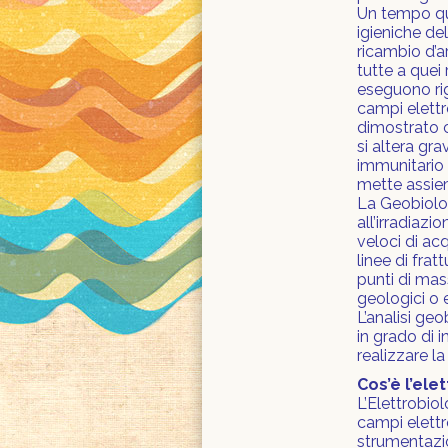
Un tempo que
igieniche del
ricambio d’ar
tutte a quei 
eseguono rigu
campi elettr
dimostrato 
si altera gr
immunitario 
mette assiem
La Geobiolog
all’irradiazi
veloci di ac
linee di frat
punti di mass
geologici o e
L’analisi geo
in grado di i
realizzare l
Cos’è l’ele
L’Elettrobiol
campi elettr
strumentazio