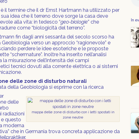
pero
è il termine che il dr Ernst Hartmann ha utilizzato per
 sua idea che il terreno dove sorge la casa deve
In e
vole alla vita: in tedesco “
geo-biologie
” che
durre come “biologicità del terreno”.
rtmann fin dagli anni sessanta del secolo scorso ha
la Geobiologia verso un approccio “ragionevole” e
asciando perdere le idee esoteriche e le proposte
tte “schermature”. Inoltre ha inserito nell’analisi
 la misurazione dell’intensità dei campi
ici tecnici dovuti alla corrente elettrica o ai sistemi
nicazione.
one delle zone di disturbo naturali
cata della Geobiologia si esprime con la ricerca
er
one delle
urbo
mappa delle zone di disturbo con i letti spostati in
ui radiazioni
zone neutre
 e questo
lla moderna
ativa” che in Germania trova concreta applicazione da
eilpraktiker.