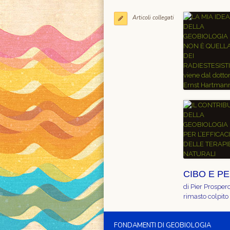
Articoli collegati
CIBO E P
di Pier Prospe
rimasto colpito 
FONDAMENTI DI GEOBIOLOGIA