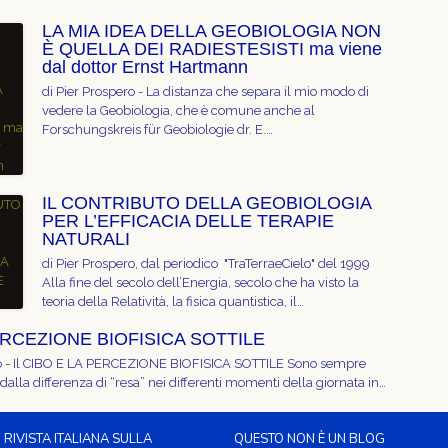
LA MIA IDEA DELLA GEOBIOLOGIA NON
È QUELLA DEI RADIESTESISTI ma viene
dal dottor Ernst Hartmann
di Pier Prospero - La distanza che separa il mio modo di
vedere la Geobiologia, che è comune anche al
Forschungskreis für Geobiologie dr. E.…
IL CONTRIBUTO DELLA GEOBIOLOGIA
PER L’EFFICACIA DELLE TERAPIE
NATURALI
di Pier Prospero, dal periodico "TraTerraeCielo" del 1999
Alla fine del secolo dell’Energia, secolo che ha visto la
teoria della Relatività, la fisica quantistica, il…
ERCEZIONE BIOFISICA SOTTILE
ro - Il CIBO E LA PERCEZIONE BIOFISICA SOTTILE Sono sempre
dalla differenza di “resa” nei differenti momenti della giornata in…
RIVISTA ITALIANA SULLA
QUESTO NON È UN BLOG