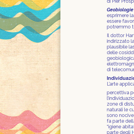
di Pier Pros
Geobiologie
esprimere la
essere favore
potremmo tra
Il dottor Ha
indirizzato 
plausibile l
delle cosidde
geobiologica
elettromagnet
di telecomu
Individuazi
L’arte appli
percettiva p
l’individuazi
zone di dist
naturali le c
sono nocive
fa parte de
“igiene abit
parte degli H