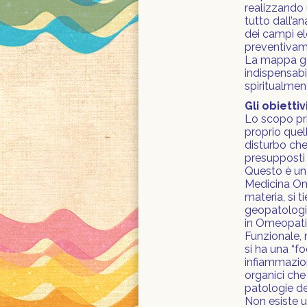
realizzando 
tutto dall’an
dei campi el
preventivame
La mappa geo
indispensabi
spiritualmen
Gli obietti
Lo scopo pri
proprio quell
disturbo che
presupposti 
Questo è un 
Medicina Om
materia, si t
geopatologia
in Omeopatia
Funzionale, 
si ha una “f
infiammazio
organici che
patologie de
Non esiste u