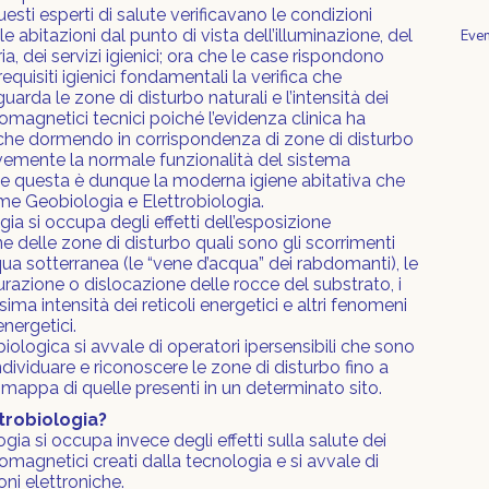
sti esperti di salute verificavano le condizioni
le abitazioni dal punto di vista dell’illuminazione, del
Even
ia, dei servizi igienici; ora che le case rispondono
requisiti igienici fondamentali la verifica che
arda le zone di disturbo naturali e l’intensità dei
omagnetici tecnici poiché l’evidenza clinica ha
che dormendo in corrispondenza di zone di disturbo
avemente la normale funzionalità del sistema
e questa è dunque la moderna igiene abitativa che
e Geobiologia e Elettrobiologia.
ia si occupa degli effetti dell’esposizione
one delle zone di disturbo quali sono gli scorrimenti
qua sotterranea (le “vene d’acqua” dei rabdomanti), le
turazione o dislocazione delle rocce del substrato, i
ima intensità dei reticoli energetici e altri fenomeni
nergetici.
biologica si avvale di operatori ipersensibili che sono
ndividuare e riconoscere le zone di disturbo fino a
a mappa di quelle presenti in un determinato sito.
ttrobiologia?
ogia si occupa invece degli effetti sulla salute dei
omagnetici creati dalla tecnologia e si avvale di
ni elettroniche.