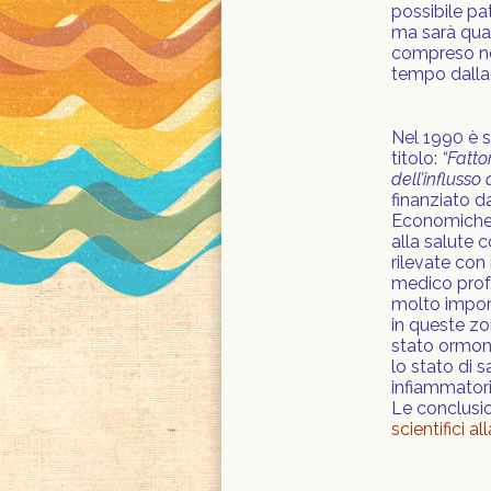
possibile pat
ma sarà quas
compreso nel
tempo dalla 
Nel 1990 è s
titolo:
“
Fattor
dell’influss
finanziato da
Economiche p
alla salute 
rilevate con
medico prof.
molto impor
in queste zo
stato ormona
lo stato di s
infiammatori
Le conclusio
scientifici a