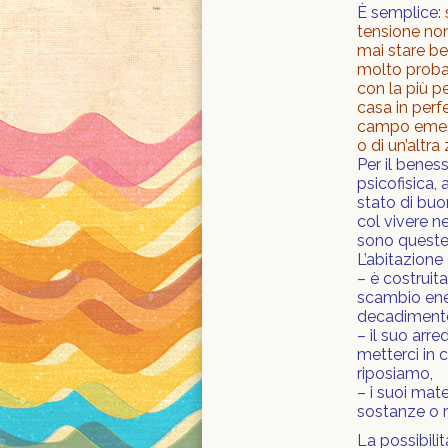
È semplice:
tensione non
mai stare be
molto probab
con la più p
casa in perf
campo emess
o di un’altra
Per il benes
psicofisica,
stato di buo
col vivere ne
sono queste
L’abitazione
– è costruita
scambio ener
decadiment
– il suo ar
metterci in
riposiamo,
– i suoi mat
sostanze o r
La possibilit