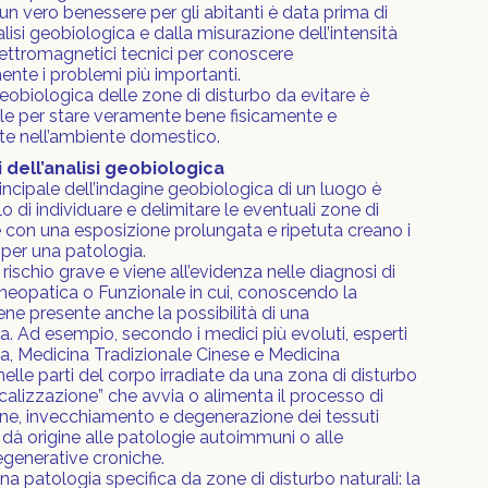
un vero benessere per gli abitanti è data prima di
alisi geobiologica e dalla misurazione dell’intensità
ettromagnetici tecnici per conoscere
nte i problemi più importanti.
biologica delle zone di disturbo da evitare è
le per stare veramente bene fisicamente e
te nell’ambiente domestico.
vi dell’analisi geobiologica
ncipale dell’indagine geobiologica di un luogo è
o di individuare e delimitare le eventuali zone di
 con una esposizione prolungata e ripetuta creano i
per una patologia.
rischio grave e viene all’evidenza nelle diagnosi di
eopatica o Funzionale in cui, conoscendo la
iene presente anche la possibilità di una
. Ad esempio, secondo i medici più evoluti, esperti
, Medicina Tradizionale Cinese e Medicina
nelle parti del corpo irradiate da una zona di disturbo
ocalizzazione” che avvia o alimenta il processo di
ne, invecchiamento e degenerazione dei tessuti
 dà origine alle patologie autoimmuni o alle
generative croniche.
na patologia specifica da zone di disturbo naturali: la