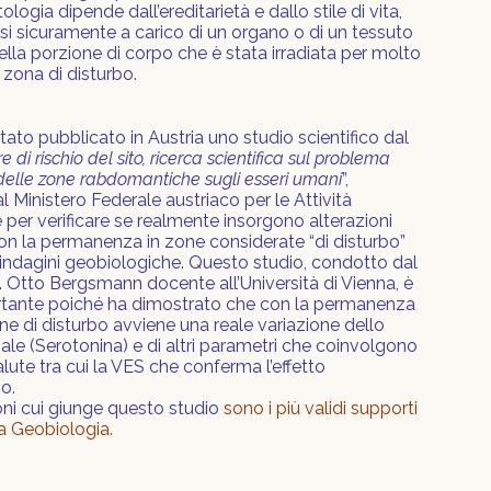
ologia dipende dall’ereditarietà e dallo stile di vita,
i sicuramente a carico di un organo o di un tessuto
la porzione di corpo che è stata irradiata per molto
zona di disturbo.
tato pubblicato in Austria uno studio scientifico dal
e di rischio del sito, ricerca scientifica sul problema
o delle zone rabdomantiche sugli esseri umani
”,
l Ministero Federale austriaco per le Attività
er verificare se realmente insorgono alterazioni
con la permanenza in zone considerate “di disturbo”
 indagini geobiologiche. Questo studio, condotto dal
 Otto Bergsmann docente all’Università di Vienna, è
tante poiché ha dimostrato che con la permanenza
ne di disturbo avviene una reale variazione dello
le (Serotonina) e di altri parametri che coinvolgono
alute tra cui la VES che conferma l’effetto
o.
ni cui giunge questo studio
sono i più validi supporti
lla Geobiologia.