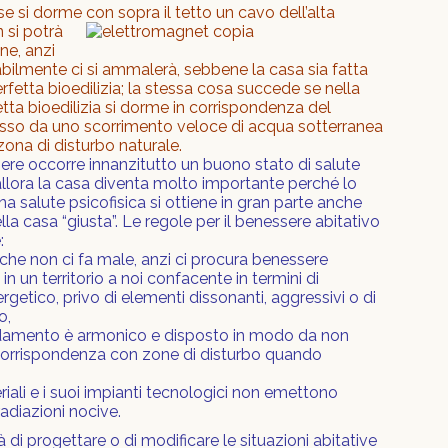
se si dorme con sopra il tetto un cavo dell’alta
 si potrà
ne, anzi
ilmente ci si ammalerà, sebbene la casa sia fatta
erfetta bioedilizia; la stessa cosa succede se nella
etta bioedilizia si dorme in corrispondenza del
o da uno scorrimento veloce di acqua sotterranea
 zona di disturbo naturale.
sere occorre innanzitutto un buono stato di salute
 allora la casa diventa molto importante perché lo
na salute psicofisica si ottiene in gran parte anche
lla casa “giusta”. Le regole per il benessere abitativo
:
 che non ci fa male, anzi ci procura benessere
 in un territorio a noi confacente in termini di
getico, privo di elementi dissonanti, aggressivi o di
o,
redamento è armonico e disposto in modo da non
 corrispondenza con zone di disturbo quando
eriali e i suoi impianti tecnologici non emettono
adiazioni nocive.
à di progettare o di modificare le situazioni abitative