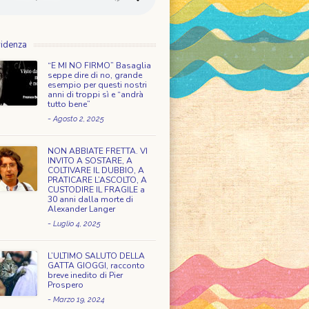
videnza
“E MI NO FIRMO” Basaglia
seppe dire di no, grande
esempio per questi nostri
anni di troppi sì e “andrà
tutto bene”
-
Agosto 2, 2025
NON ABBIATE FRETTA. VI
INVITO A SOSTARE, A
COLTIVARE IL DUBBIO, A
PRATICARE L’ASCOLTO, A
CUSTODIRE IL FRAGILE a
30 anni dalla morte di
Alexander Langer
-
Luglio 4, 2025
L’ULTIMO SALUTO DELLA
GATTA GIOGGI, racconto
breve inedito di Pier
Prospero
-
Marzo 19, 2024