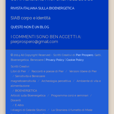
RIVISTA ITALIANA SULLA BIOENERGETICA
SIAB corpo e identità
QUESTO NON È UN BLOG
I COMMENTI SONO BEN ACCETTI A:
pierprospero@gmail.com
© 2024 All Copyright Reserved - Scritti Creativi di
Pier Prospero
, Gatti,
Bioenergetica, Benessere |
Privacy Policy
|
Cookie Policy
Scritti Creativi
Libri di Pier
Racconti e poesie di Pier
Versioni libere di Pier
Sensitività e Benessere
magnetosensitività
Archeologia percettiva
Ambiente di vita e
alimentazione
BIOENERGETICA
Articoli sulla Bioenergetica
Programma corsi e seminari
Docenti
E Altro
I disegni di Celeste Stortini
La Straniera il fumetto di Miele