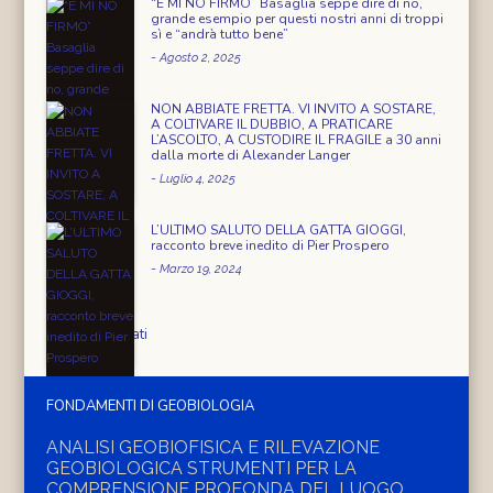
“E MI NO FIRMO” Basaglia seppe dire di no,
grande esempio per questi nostri anni di troppi
sì e “andrà tutto bene”
-
Agosto 2, 2025
NON ABBIATE FRETTA. VI INVITO A SOSTARE,
A COLTIVARE IL DUBBIO, A PRATICARE
L’ASCOLTO, A CUSTODIRE IL FRAGILE a 30 anni
dalla morte di Alexander Langer
-
Luglio 4, 2025
L’ULTIMO SALUTO DELLA GATTA GIOGGI,
racconto breve inedito di Pier Prospero
-
Marzo 19, 2024
Eventi segnalati
FONDAMENTI DI GEOBIOLOGIA
ANALISI GEOBIOFISICA E RILEVAZIONE
GEOBIOLOGICA STRUMENTI PER LA
COMPRENSIONE PROFONDA DEL LUOGO